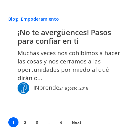
¡No
Blog
Empoderamiento
te
¡No te avergüences! Pasos
avergüences!
para confiar en ti
Pasos
para
Muchas veces nos cohibimos a hacer
confiar
las cosas y nos cerramos a las
en
oportunidades por miedo al qué
ti
dirán o…
INprende
21 agosto, 2018
1
2
3
…
6
Next