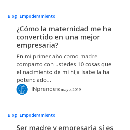
¿Cómo
Blog
Empoderamiento
la
¿Cómo la maternidad me ha
maternidad
convertido en una mejor
me
empresaria?
ha
convertido
En mi primer año como madre
en
comparto con ustedes 10 cosas que
una
el nacimiento de mi hija Isabella ha
mejor
potenciado…
empresaria?
INprende
10 mayo, 2019
Ser
Blog
Empoderamiento
madre
Ser madre y empresaria sí es