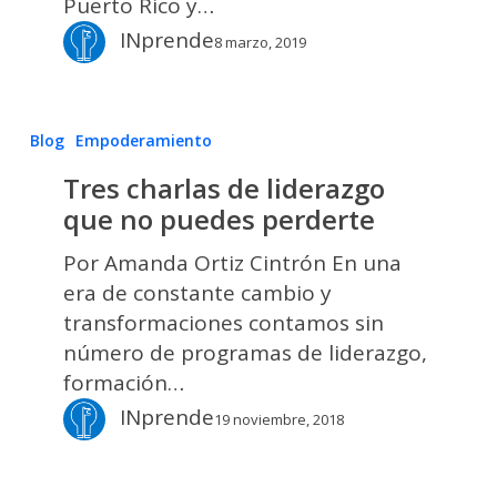
Puerto Rico y…
INprende
8 marzo, 2019
Tres
Blog
Empoderamiento
charlas
Tres charlas de liderazgo
de
que no puedes perderte
liderazgo
que
Por Amanda Ortiz Cintrón En una
no
era de constante cambio y
puedes
transformaciones contamos sin
perderte
número de programas de liderazgo,
formación…
INprende
19 noviembre, 2018