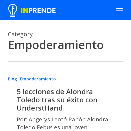
Skip
Menu
to
Close
main
Men
content
Category
Empoderamiento
5
Blog
Empoderamiento
lecciones
5 lecciones de Alondra
de
Toledo tras su éxito con
Alondra
UnderstHand
Toledo
tras
Por: Angerys Leotó Pabón Alondra
su
Toledo Febus es una joven