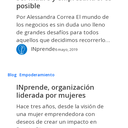
y
posible
empresaria
sí
Por Alessandra Correa El mundo de
es
los negocios es sin duda uno lleno
posible
de grandes desafíos para todos
aquellos que decidimos recorrerlo…
INprende
6 mayo, 2019
INprende,
Blog
Empoderamiento
organización
INprende, organización
liderada
liderada por mujeres
por
mujeres
Hace tres años, desde la visión de
una mujer emprendedora con
deseos de crear un impacto en