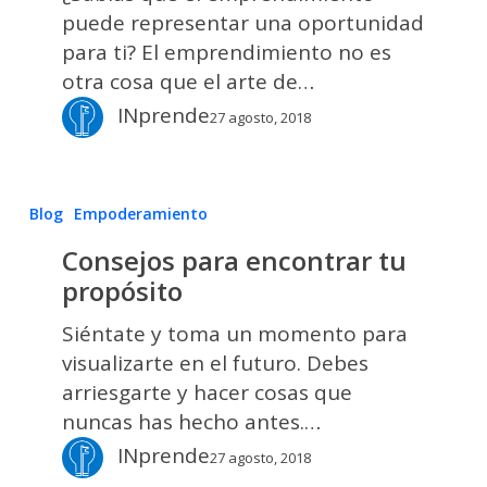
puede representar una oportunidad
para ti? El emprendimiento no es
otra cosa que el arte de…
INprende
27 agosto, 2018
Consejos
Blog
Empoderamiento
para
Consejos para encontrar tu
encontrar
propósito
tu
propósito
Siéntate y toma un momento para
visualizarte en el futuro. Debes
arriesgarte y hacer cosas que
nuncas has hecho antes.…
INprende
27 agosto, 2018