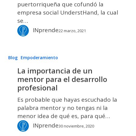
éxito
puertorriqueña que cofundó la
con
empresa social UnderstHand, la cual
UnderstHand
se…
INprende
22 marzo, 2021
La
Blog
Empoderamiento
importancia
La importancia de un
de
mentor para el desarrollo
un
profesional
mentor
para
Es probable que hayas escuchado la
el
palabra mentor y no tengas ni la
desarrollo
menor idea de qué es, para qué…
profesional
INprende
30 noviembre, 2020