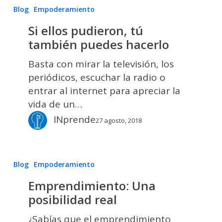
Si
Blog
Empoderamiento
ellos
Si ellos pudieron, tú
pudieron,
también puedes hacerlo
tú
también
Basta con mirar la televisión, los
puedes
periódicos, escuchar la radio o
hacerlo
entrar al internet para apreciar la
vida de un…
INprende
27 agosto, 2018
Emprendimiento:
Blog
Empoderamiento
Una
Emprendimiento: Una
posibilidad
posibilidad real
real
¿Sabías que el emprendimiento