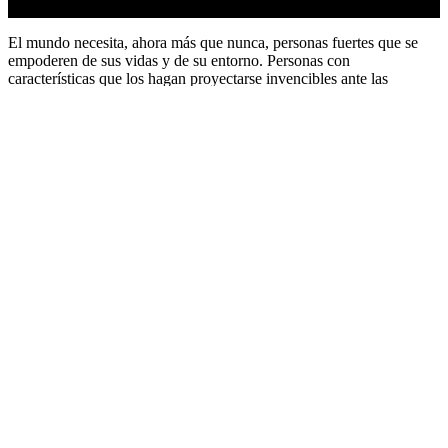
El mundo necesita, ahora más que nunca, personas fuertes que se
empoderen de sus vidas y de su entorno. Personas con
características que los hagan proyectarse invencibles ante las
adversidades.
Aquellos que son invencibles trabajan días tras días construyendo
su propio mundo. No compiten con nadie, más que con ellos
mismos y siempre están listos para responder a cualquier situación
con acción.
Apunta estos ocho consejos y conviértete en un invencible:
No pienses, sé y actúa.