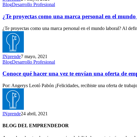
¿Te
Blog
Desarrollo Profesional
proyectas
como
¿Te proyectas como una marca personal en el mundo 
una
marca
¿Te proyectas como una marca personal en el mundo laboral? Al defini
personal
en
el
mundo
laboral?
INprende
7 mayo, 2021
Conoce
Blog
Desarrollo Profesional
qué
hacer
Conoce qué hacer una vez te envían una oferta de em
una
vez
Por: Angerys Leotó Pabón ¡Felicidades, recibiste una oferta de trab
te
envían
una
oferta
de
INprende
24 abril, 2021
empleo
BLOG DEL EMPRENDEDOR