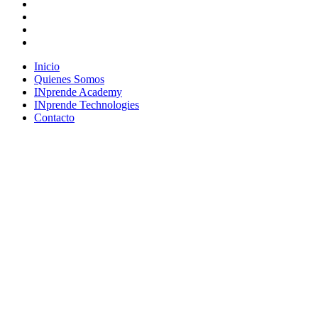
facebook
linkedin
youtube
instagram
Close
Inicio
Menu
Quienes Somos
INprende Academy
INprende Technologies
Contacto