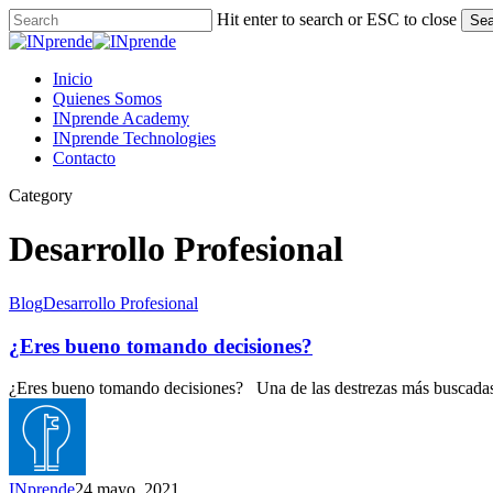
Skip
Hit enter to search or ESC to close
Sea
to
Close
main
Search
content
Menu
Inicio
Quienes Somos
INprende Academy
INprende Technologies
Contacto
Category
Desarrollo Profesional
¿Eres
Blog
Desarrollo Profesional
bueno
tomando
¿Eres bueno tomando decisiones?
decisiones?
¿Eres bueno tomando decisiones? Una de las destrezas más buscadas
INprende
24 mayo, 2021