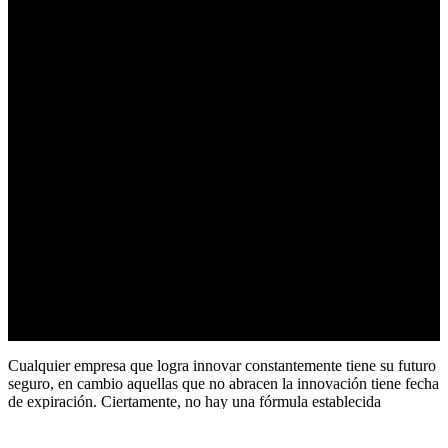
Cualquier empresa que logra innovar constantemente tiene su futuro
seguro, en cambio aquellas que no abracen la innovación tiene fecha
de expiración. Ciertamente, no hay una fórmula establecida
uniforme que pueda determinar cómo una persona puede innovar en
su agroempresa. Pero sí te podemos asegurar que la innovación es el