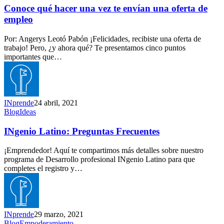
hacer
Conoce qué hacer una vez te envían una oferta de
una
empleo
vez
te
Por: Angerys Leotó Pabón ¡Felicidades, recibiste una oferta de
envían
trabajo! Pero, ¿y ahora qué? Te presentamos cinco puntos
una
importantes que…
oferta
de
empleo
INprende
24 abril, 2021
INgenio
Blog
Ideas
Latino:
Preguntas
INgenio Latino: Preguntas Frecuentes
Frecuentes
¡Emprendedor! Aquí te compartimos más detalles sobre nuestro
programa de Desarrollo profesional INgenio Latino para que
completes el registro y…
INprende
29 marzo, 2021
5
Blog
Empoderamiento