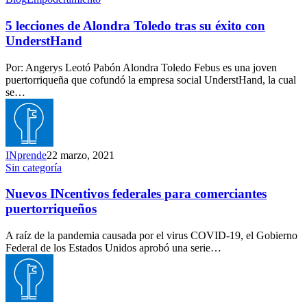
lecciones
de
5 lecciones de Alondra Toledo tras su éxito con
Alondra
UnderstHand
Toledo
tras
Por: Angerys Leotó Pabón Alondra Toledo Febus es una joven
su
puertorriqueña que cofundó la empresa social UnderstHand, la cual
éxito
se…
con
UnderstHand
INprende
22 marzo, 2021
Nuevos
Sin categoría
INcentivos
federales
Nuevos INcentivos federales para comerciantes
para
puertorriqueños
comerciantes
puertorriqueños
A raíz de la pandemia causada por el virus COVID-19, el Gobierno
Federal de los Estados Unidos aprobó una serie…