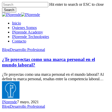
Skip
Hit enter to search or ESC to close
to
Search
main
Close
content
Search
Menu
Inicio
Quienes Somos
INprende Academy
INprende Technologies
Contacto
¿Te
Blog
Desarrollo Profesional
proyectas
como
¿Te proyectas como una marca personal en el
una
mundo laboral?
marca
personal
¿Te proyectas como una marca personal en el mundo laboral? Al
en
definir tu marca personal, resaltas entre la competencia laboral…
el
mundo
laboral?
INprende
7 mayo, 2021
Conoce
Blog
Desarrollo Profesional
qué