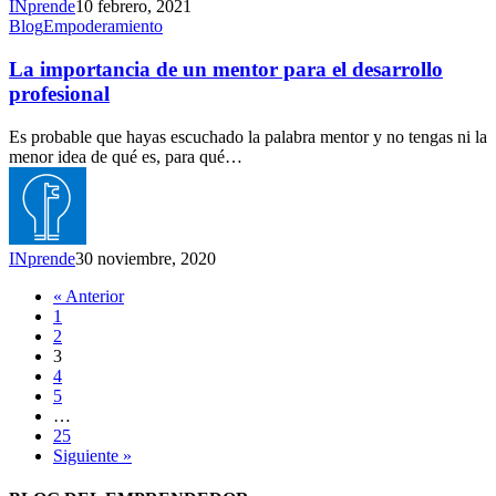
INprende
10 febrero, 2021
La
Blog
Empoderamiento
importancia
de
La importancia de un mentor para el desarrollo
un
profesional
mentor
para
Es probable que hayas escuchado la palabra mentor y no tengas ni la
el
menor idea de qué es, para qué…
desarrollo
profesional
INprende
30 noviembre, 2020
« Anterior
1
2
3
4
5
…
25
Siguiente »