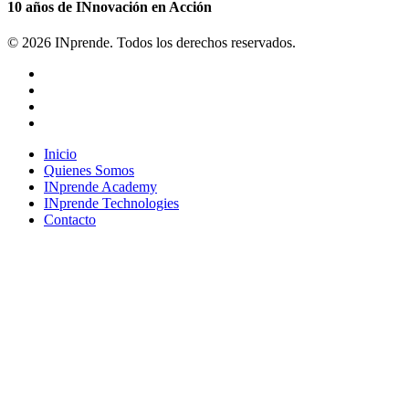
10 años de INnovación en Acción
© 2026 INprende. Todos los derechos reservados.
facebook
linkedin
youtube
instagram
Close
Inicio
Menu
Quienes Somos
INprende Academy
INprende Technologies
Contacto
Suscríbete a nuestro newsletter
Únete a una comunidad que imagina, crea y construye el futuro.