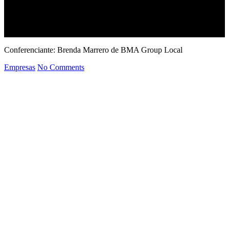
Conferenciante: Brenda Marrero de BMA Group Local
Empresas
No Comments
Previous Post
Conferencia: Creative Strategies
& Spaces
Next Post
Conferencia: Idea Engineering