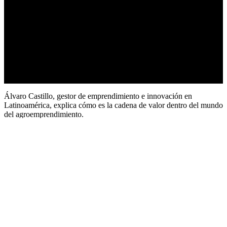
Álvaro Castillo, gestor de emprendimiento e innovación en
Latinoamérica, explica cómo es la cadena de valor dentro del mundo
del agroemprendimiento.
Empresas
No Comments
Previous Post
Empresarismo en Arroz y
Habichuela