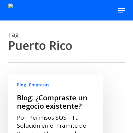
Skip
Menu
to
main
content
Tag
Puerto Rico
Blog:
Blog
Empresas
¿Compraste
un
Blog: ¿Compraste un
negocio
negocio existente?
existente?
Por: Permisos SOS - Tu
Solución en el Trámite de