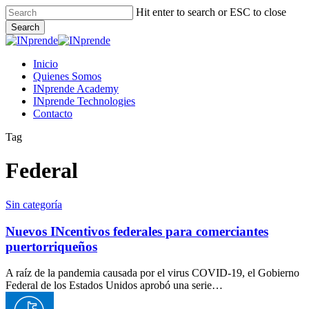
Skip
Hit enter to search or ESC to close
to
Search
main
Close
content
Search
Menu
Inicio
Quienes Somos
INprende Academy
INprende Technologies
Contacto
Tag
Federal
Nuevos
Sin categoría
INcentivos
federales
Nuevos INcentivos federales para comerciantes
para
puertorriqueños
comerciantes
puertorriqueños
A raíz de la pandemia causada por el virus COVID-19, el Gobierno
Federal de los Estados Unidos aprobó una serie…