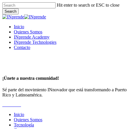
Skip
Hit enter to search or ESC to close
to
Search
main
Close
content
Search
Menu
Inicio
Quienes Somos
INprende Academy
INprende Technologies
Contacto
¡Únete a nuestra comunidad!
Sé parte del movimiento INnovador que está transformando a Puerto
Rico y Latinoamérica.
Suscríbete
Inicio
Quienes Somos
Tecnología