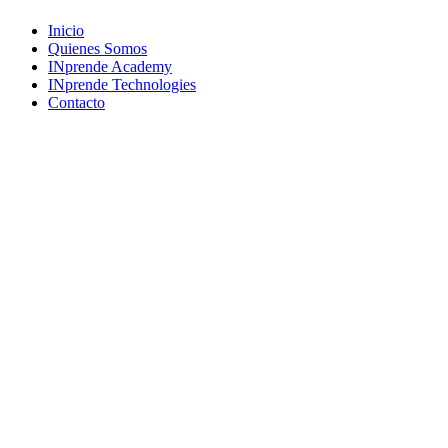
Close
Inicio
Menu
Quienes Somos
INprende Academy
INprende Technologies
Contacto
Suscríbete a nuestro newsletter
Únete a una comunidad que imagina, crea y construye el futuro.