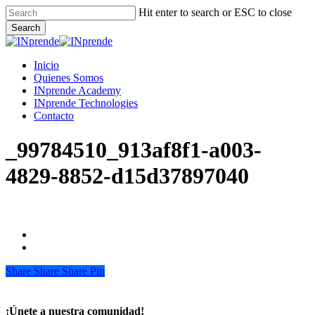
Skip
Hit enter to search or ESC to close
to
Search
main
Close
content
Search
Menu
Inicio
Quienes Somos
INprende Academy
INprende Technologies
Contacto
_99784510_913af8f1-a003-
4829-8852-d15d37897040
Share
Share
Share
Share
Pin
¡Únete a nuestra comunidad!