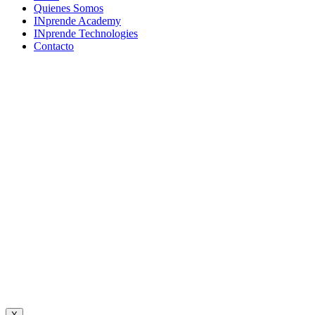
Menu
Quienes Somos
INprende Academy
INprende Technologies
Contacto
Suscríbete a nuestro newsletter
Únete a una comunidad que imagina, crea y construye el futuro.