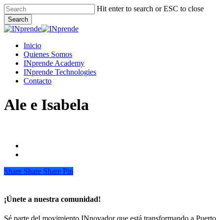
Skip
Hit enter to search or ESC to close
to
Search
main
Close
content
Search
Menu
Inicio
Quienes Somos
INprende Academy
INprende Technologies
Contacto
Ale e Isabela
Share
Share
Share
Share
Pin
¡Únete a nuestra comunidad!
Sé parte del movimiento INnovador que está transformando a Puerto