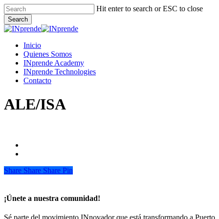
Skip
Hit enter to search or ESC to close
to
Search
main
Close
content
Search
Menu
Inicio
Quienes Somos
INprende Academy
INprende Technologies
Contacto
ALE/ISA
Share
Share
Share
Share
Pin
¡Únete a nuestra comunidad!
Sé parte del movimiento INnovador que está transformando a Puerto