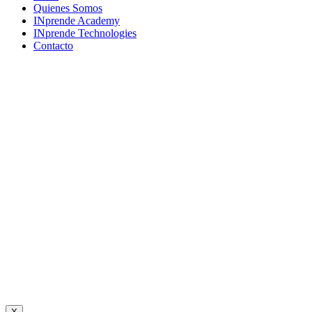
Menu
Quienes Somos
INprende Academy
INprende Technologies
Contacto
Suscríbete a nuestro newsletter
Únete a una comunidad que imagina, crea y construye el futuro.