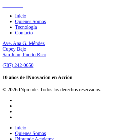
Suscríbete
Inicio
Quienes Somos
Tecnología
Contacto
Ave. Ana G. Méndez
Cupey Bajo
San Juan, Puerto Rico
(787) 242-0650
10 años de INnovación en Acción
© 2026 INprende. Todos los derechos reservados.
facebook
linkedin
youtube
instagram
Close
Inicio
Menu
Quienes Somos
INprende Academy