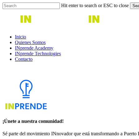
Skip
Hit enter to search or ESC to close
Sea
to
Close
main
Search
content
Menu
Inicio
Quienes Somos
INprende Academy
INprende Technologies
Contacto
¡Únete a nuestra comunidad!
Sé parte del movimiento INnovador que está transformando a Puerto 