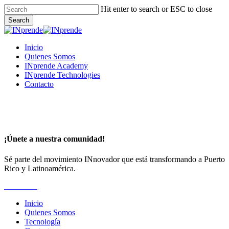
Skip
Hit enter to search or ESC to close
to
Search
main
Close
content
Search
Menu
Inicio
Quienes Somos
INprende Academy
INprende Technologies
Contacto
¡Únete a nuestra comunidad!
Sé parte del movimiento INnovador que está transformando a Puerto
Rico y Latinoamérica.
Suscríbete
Inicio
Quienes Somos
Tecnología