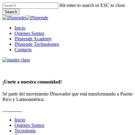
Skip
Hit enter to search or ESC to close
to
Search
main
Close
content
Search
Menu
Inicio
Quienes Somos
INprende Academy
INprende Technologies
Contacto
¡Únete a nuestra comunidad!
Sé parte del movimiento INnovador que está transformando a Puerto
Rico y Latinoamérica.
Suscríbete
Inicio
Quienes Somos
Tecnología