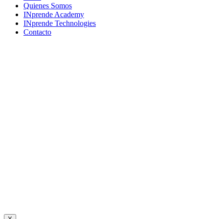
Menu
Quienes Somos
INprende Academy
INprende Technologies
Contacto
Suscríbete a nuestro newsletter
Únete a una comunidad que imagina, crea y construye el futuro.