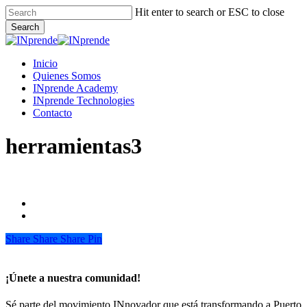
Skip
Hit enter to search or ESC to close
to
Search
main
Close
content
Search
Menu
Inicio
Quienes Somos
INprende Academy
INprende Technologies
Contacto
herramientas3
Share
Share
Share
Share
Pin
¡Únete a nuestra comunidad!
Sé parte del movimiento INnovador que está transformando a Puerto