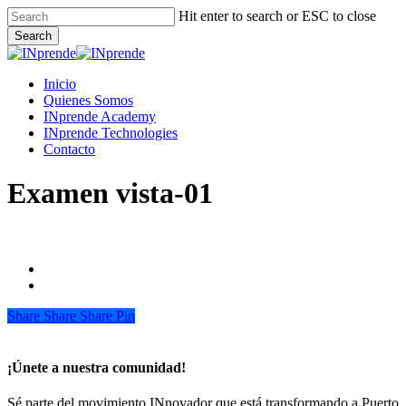
Skip
Hit enter to search or ESC to close
to
Search
main
Close
content
Search
Menu
Inicio
Quienes Somos
INprende Academy
INprende Technologies
Contacto
Examen vista-01
Share
Share
Share
Share
Pin
¡Únete a nuestra comunidad!
Sé parte del movimiento INnovador que está transformando a Puerto