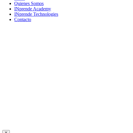
Menu
Quienes Somos
INprende Academy
INprende Technologies
Contacto
Suscríbete a nuestro newsletter
Únete a una comunidad que imagina, crea y construye el futuro.