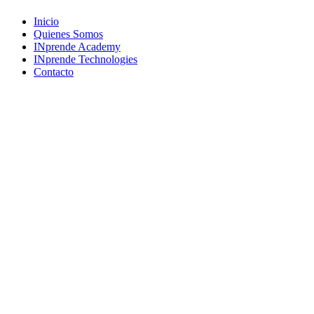
Close
Inicio
Menu
Quienes Somos
INprende Academy
INprende Technologies
Contacto
Suscríbete a nuestro newsletter
Únete a una comunidad que imagina, crea y construye el futuro.