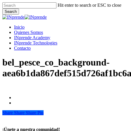
Skip
Hit enter to search or ESC to close
to
Search
main
Close
content
Search
Menu
Inicio
Quienes Somos
INprende Academy
INprende Technologies
Contacto
bel_pesce_co_background-
aea6b1da867def515d726af1bc6
Share
Share
Share
Share
Pin
¡Únete a nuestra comunidad!