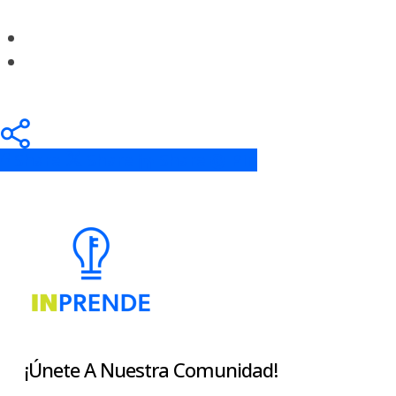
Share
Share
Share
Share
Pin
¡Únete A Nuestra Comunidad!