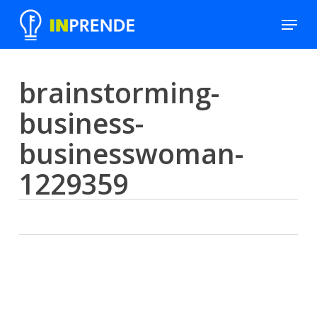
Skip
Menu
to
Close
main
Men
content
brainstorming-
business-
businesswoman-
1229359