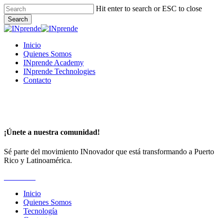
Skip
Hit enter to search or ESC to close
to
Search
main
Close
content
Search
Menu
Inicio
Quienes Somos
INprende Academy
INprende Technologies
Contacto
¡Únete a nuestra comunidad!
Sé parte del movimiento INnovador que está transformando a Puerto
Rico y Latinoamérica.
Suscríbete
Inicio
Quienes Somos
Tecnología