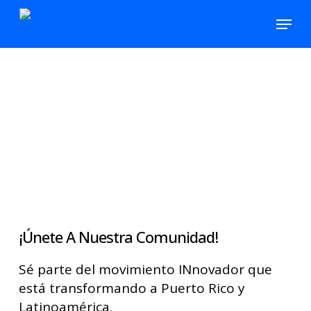
Skip
Menu
to
main
content
¡Únete A Nuestra Comunidad!
Sé parte del movimiento INnovador que
está transformando a Puerto Rico y
Latinoamérica.