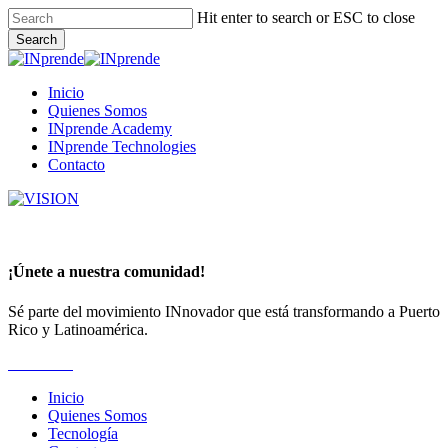
Skip
Hit enter to search or ESC to close
to
Search
main
Close
content
Search
Menu
Inicio
Quienes Somos
INprende Academy
INprende Technologies
Contacto
¡Únete a nuestra comunidad!
Sé parte del movimiento INnovador que está transformando a Puerto
Rico y Latinoamérica.
Suscríbete
Inicio
Quienes Somos
Tecnología