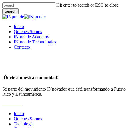
Skip
Hit enter to search or ESC to close
to
Search
main
Close
content
Search
Menu
Inicio
Quienes Somos
INprende Academy
INprende Technologies
Contacto
¡Únete a nuestra comunidad!
Sé parte del movimiento INnovador que está transformando a Puerto
Rico y Latinoamérica.
Suscríbete
Inicio
Quienes Somos
Tecnología