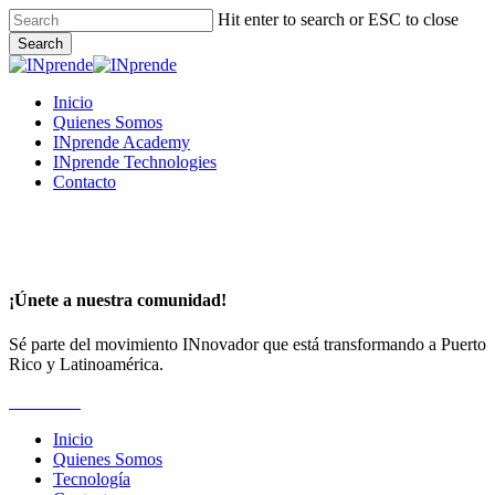
Skip
Hit enter to search or ESC to close
to
Search
main
Close
content
Search
Menu
Inicio
Quienes Somos
INprende Academy
INprende Technologies
Contacto
¡Únete a nuestra comunidad!
Sé parte del movimiento INnovador que está transformando a Puerto
Rico y Latinoamérica.
Suscríbete
Inicio
Quienes Somos
Tecnología