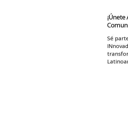
¡Únete 
Comuni
Sé part
INnovad
transfo
Latinoa
Suscríb