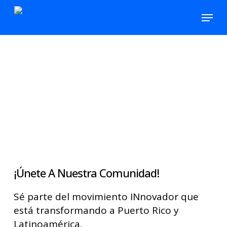
Skip
Menu
to
main
content
¡Únete A Nuestra Comunidad!
Sé parte del movimiento INnovador que
está transformando a Puerto Rico y
Latinoamérica.