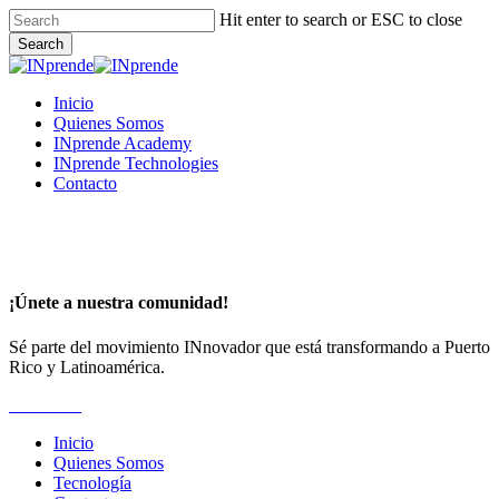
Skip
Hit enter to search or ESC to close
to
Search
main
Close
content
Search
Menu
Inicio
Quienes Somos
INprende Academy
INprende Technologies
Contacto
¡Únete a nuestra comunidad!
Sé parte del movimiento INnovador que está transformando a Puerto
Rico y Latinoamérica.
Suscríbete
Inicio
Quienes Somos
Tecnología