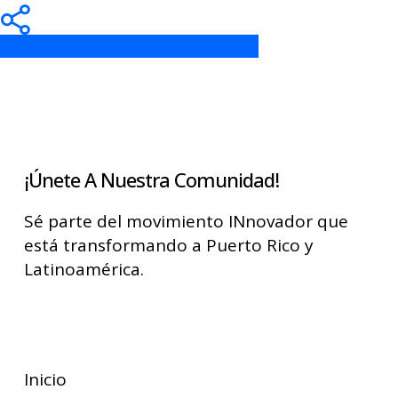
Share
Share
Share
Share
Pin
¡Únete A Nuestra Comunidad!
Sé parte del movimiento INnovador que
está transformando a Puerto Rico y
Latinoamérica.
Suscríbete
Inicio