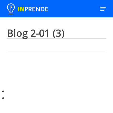
Skip
Menu
to
Close
main
Men
content
Blog 2-01 (3)