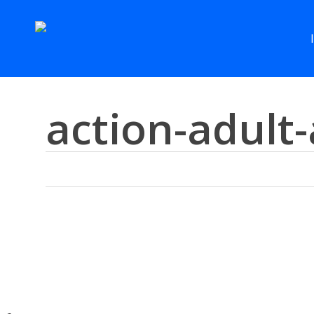
Skip
to
main
content
action-adult