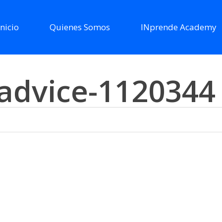
Inicio
Quienes Somos
INprende Academy
-advice-1120344