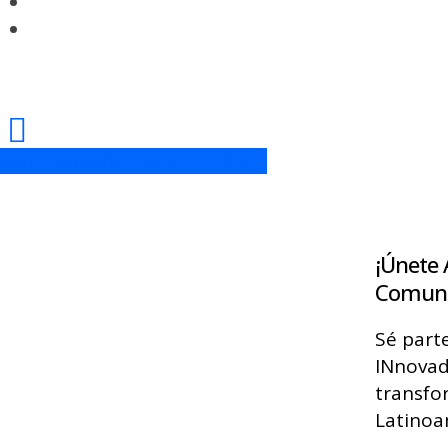
Share
Share
Share
Share
Pin
¡Únete 
Comuni
Sé part
INnovad
transfo
Latinoa