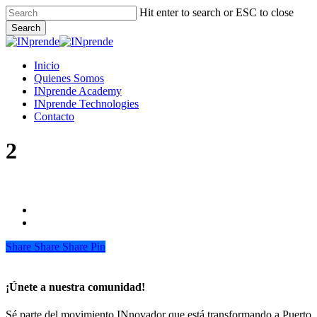
Skip
Hit enter to search or ESC to close
to
Search
main
Close
content
Search
Menu
Inicio
Quienes Somos
INprende Academy
INprende Technologies
Contacto
2
Share
Share
Share
Share
Pin
¡Únete a nuestra comunidad!
Sé parte del movimiento INnovador que está transformando a Puerto