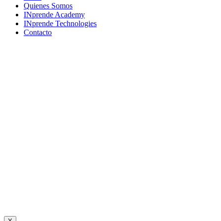
Menu
Quienes Somos
INprende Academy
INprende Technologies
Contacto
Suscríbete a nuestro newsletter
Únete a una comunidad que imagina, crea y construye el futuro.