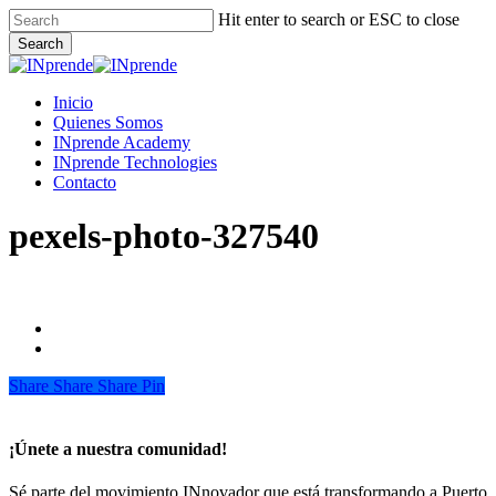
Skip
Hit enter to search or ESC to close
to
Search
main
Close
content
Search
Menu
Inicio
Quienes Somos
INprende Academy
INprende Technologies
Contacto
pexels-photo-327540
Share
Share
Share
Share
Pin
¡Únete a nuestra comunidad!
Sé parte del movimiento INnovador que está transformando a Puerto