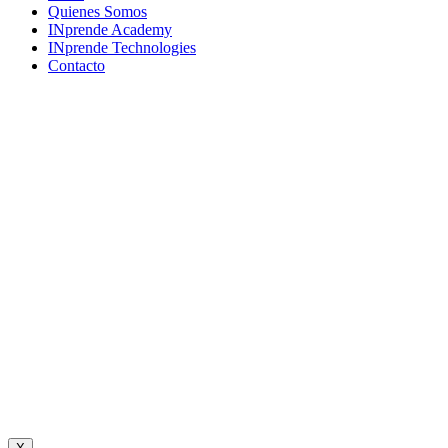
Menu
Quienes Somos
INprende Academy
INprende Technologies
Contacto
Suscríbete a nuestro newsletter
Únete a una comunidad que imagina, crea y construye el futuro.