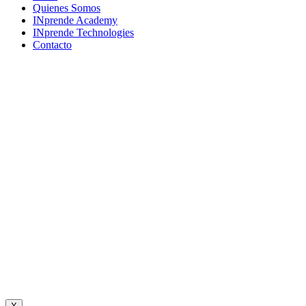
Menu
Quienes Somos
INprende Academy
INprende Technologies
Contacto
Suscríbete a nuestro newsletter
Únete a una comunidad que imagina, crea y construye el futuro.