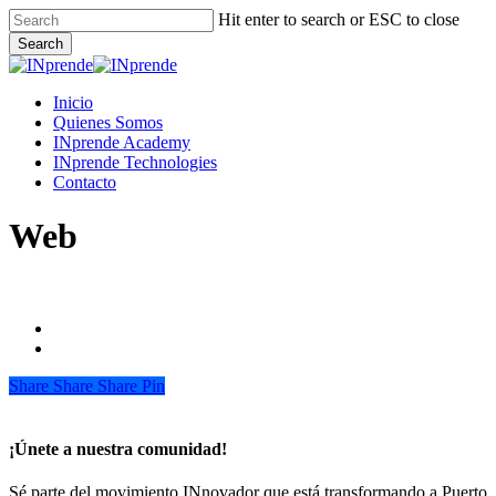
Skip
Hit enter to search or ESC to close
to
Search
main
Close
content
Search
Menu
Inicio
Quienes Somos
INprende Academy
INprende Technologies
Contacto
Web
Share
Share
Share
Share
Pin
¡Únete a nuestra comunidad!
Sé parte del movimiento INnovador que está transformando a Puerto