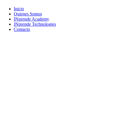
Close
Inicio
Menu
Quienes Somos
INprende Academy
INprende Technologies
Contacto
Suscríbete a nuestro newsletter
Únete a una comunidad que imagina, crea y construye el futuro.