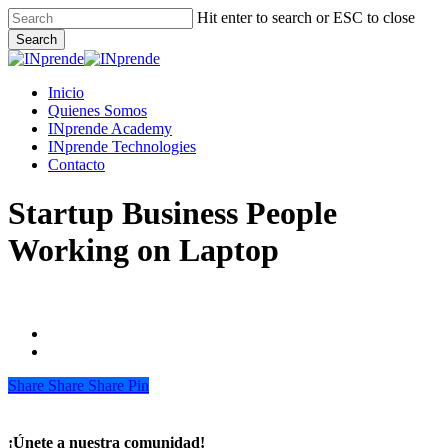
Skip
Hit enter to search or ESC to close
to
Search
main
Close
content
Search
Menu
Inicio
Quienes Somos
INprende Academy
INprende Technologies
Contacto
Startup Business People
Working on Laptop
Share
Share
Share
Share
Pin
¡Únete a nuestra comunidad!