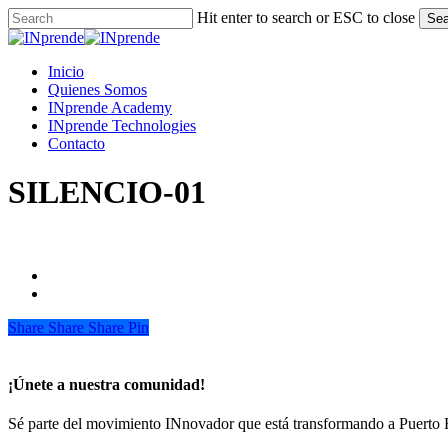
Skip
Hit enter to search or ESC to close
Sea
to
Close
main
Search
content
Menu
Inicio
Quienes Somos
INprende Academy
INprende Technologies
Contacto
SILENCIO-01
Share
Share
Share
Share
Pin
¡Únete a nuestra comunidad!
Sé parte del movimiento INnovador que está transformando a Puerto 