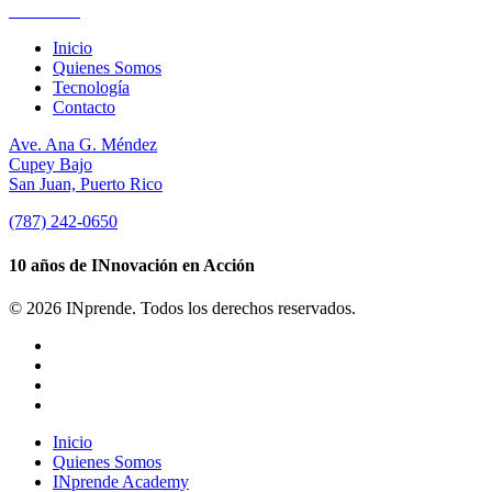
Suscríbete
Inicio
Quienes Somos
Tecnología
Contacto
Ave. Ana G. Méndez
Cupey Bajo
San Juan, Puerto Rico
(787) 242-0650
10 años de INnovación en Acción
© 2026 INprende. Todos los derechos reservados.
facebook
linkedin
youtube
instagram
Close
Inicio
Menu
Quienes Somos
INprende Academy