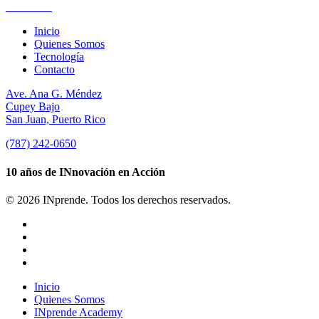
Suscríbete
Inicio
Quienes Somos
Tecnología
Contacto
Ave. Ana G. Méndez
Cupey Bajo
San Juan, Puerto Rico
(787) 242-0650
10 años de INnovación en Acción
© 2026 INprende. Todos los derechos reservados.
facebook
linkedin
youtube
instagram
Close
Inicio
Menu
Quienes Somos
INprende Academy