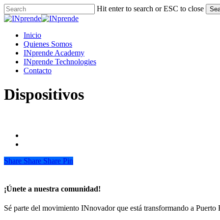
Skip
Hit enter to search or ESC to close
Sea
to
Close
main
Search
content
Menu
Inicio
Quienes Somos
INprende Academy
INprende Technologies
Contacto
Dispositivos
Share
Share
Share
Share
Pin
¡Únete a nuestra comunidad!
Sé parte del movimiento INnovador que está transformando a Puerto 