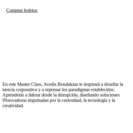
Comprar boletos
21 de agosto de 2026
8:00 a.m – 12:00 p.m.
En este Master Class, Avedis Boudakian te inspirará a desafiar la
inercia corporativa y a repensar los paradigmas establecidos.
Aprenderás a liderar desde la disrupción, diseñando soluciones
INnovadoras impulsadas por la curiosidad, la tecnología y la
creatividad.