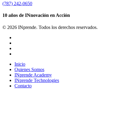
(787) 242-0650
10 años de INnovación en Acción
© 2026 INprende. Todos los derechos reservados.
facebook
linkedin
youtube
instagram
Close
Inicio
Menu
Quienes Somos
INprende Academy
INprende Technologies
Contacto
Suscríbete a nuestro newsletter