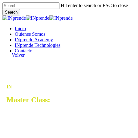
Skip
Hit enter to search or ESC to close
to
Search
main
Close
content
Search
Menu
Inicio
Quienes Somos
INprende Academy
INprende Technologies
Contacto
Volver
IN
PRENDE | Academy
Master Class:
Disruptivo
Rompe paradigmas y lidera desde la disrupción.
Protagonizado por Avedis Boudakian.