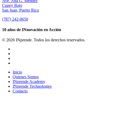
Ave. Ana G. Méndez
Cupey Bajo
San Juan, Puerto Rico
(787) 242-0650
10 años de INnovación en Acción
© 2026 INprende. Todos los derechos reservados.
facebook
linkedin
youtube
instagram
Close
Inicio
Menu
Quienes Somos
INprende Academy
INprende Technologies
Contacto