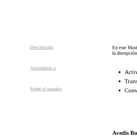
Descripción
En este Maste
la disrupció
Aprenderás a
Acti
Tran
Sobre el speaker
Conve
Avedis B