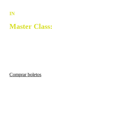
IN
PRENDE | Academy
Master Class:
Disruptivo
Rompe paradigmas y lidera desde la disrupción.
Protagonizado por Avedis Boudakian.
Comprar boletos
21 de agosto de 2026
8:00 a.m – 12:00 p.m.