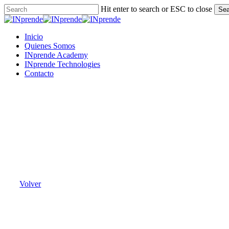
Skip
Hit enter to search or ESC to close
Sea
to
Close
main
Search
content
Menu
Inicio
Quienes Somos
INprende Academy
INprende Technologies
Contacto
Volver