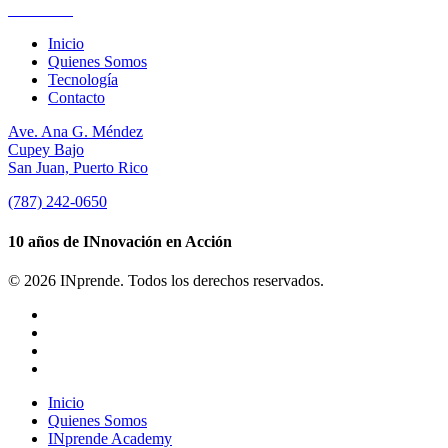
Suscríbete
Inicio
Quienes Somos
Tecnología
Contacto
Ave. Ana G. Méndez
Cupey Bajo
San Juan, Puerto Rico
(787) 242-0650
10 años de INnovación en Acción
© 2026 INprende. Todos los derechos reservados.
facebook
linkedin
youtube
instagram
Close
Inicio
Menu
Quienes Somos
INprende Academy