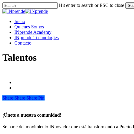
Skip
Hit enter to search or ESC to close
Sea
to
Close
main
Search
content
Menu
Inicio
Quienes Somos
INprende Academy
INprende Technologies
Contacto
Talentos
Share
Share
Share
Share
Pin
¡Únete a nuestra comunidad!
Sé parte del movimiento INnovador que está transformando a Puerto 