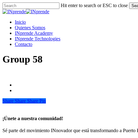
Skip
Hit enter to search or ESC to close
Sea
to
Close
main
Search
content
Menu
Inicio
Quienes Somos
INprende Academy
INprende Technologies
Contacto
Group 58
Share
Share
Share
Share
Pin
¡Únete a nuestra comunidad!
Sé parte del movimiento INnovador que está transformando a Puerto 