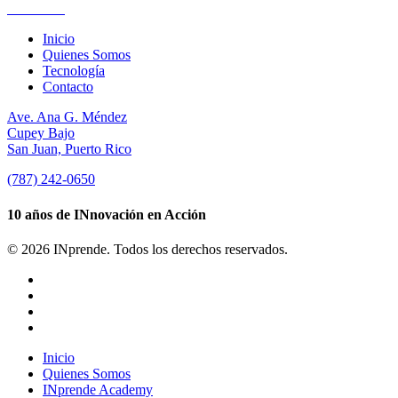
Suscríbete
Inicio
Quienes Somos
Tecnología
Contacto
Ave. Ana G. Méndez
Cupey Bajo
San Juan, Puerto Rico
(787) 242-0650
10 años de INnovación en Acción
© 2026 INprende. Todos los derechos reservados.
facebook
linkedin
youtube
instagram
Close
Inicio
Menu
Quienes Somos
INprende Academy