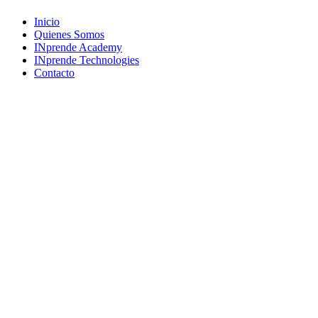
Close
Inicio
Menu
Quienes Somos
INprende Academy
INprende Technologies
Contacto
Suscríbete a nuestro newsletter
Únete a una comunidad que imagina, crea y construye el futuro.