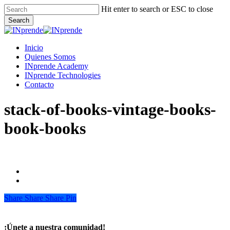
Skip
Hit enter to search or ESC to close
to
Search
main
Close
content
Search
Menu
Inicio
Quienes Somos
INprende Academy
INprende Technologies
Contacto
stack-of-books-vintage-books-
book-books
Share
Share
Share
Share
Pin
¡Únete a nuestra comunidad!