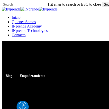
Skip
Hit enter to search or ESC to close
Sea
to
Close
main
Search
content
Menu
Inicio
Quienes Somos
INprende Academy
INprende Technologies
Contacto
Blog
Empoderamiento
¿Cómo hacer un brainstorming 